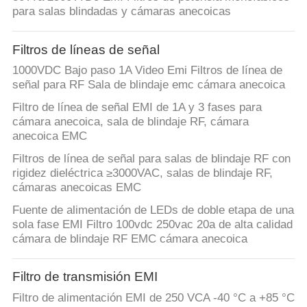
Rights
para salas blindadas y cámaras anecoicas
Reserved.
CONTROL
DE
Filtros de líneas de señal
CALIDAD
1000VDC Bajo paso 1A Video Emi Filtros de línea de
señal para RF Sala de blindaje emc cámara anecoica
Filtro de línea de señal EMI de 1A y 3 fases para
CONTÁCTENOS
cámara anecoica, sala de blindaje RF, cámara
anecoica EMC
NOTICIAS
Filtros de línea de señal para salas de blindaje RF con
rigidez dieléctrica ≥3000VAC, salas de blindaje RF,
cámaras anecoicas EMC
MAPA
Fuente de alimentación de LEDs de doble etapa de una
DEL
sola fase EMI Filtro 100vdc 250vac 20a de alta calidad
cámara de blindaje RF EMC cámara anecoica
SITIO
Filtro de transmisión EMI
POLÍTICA
Filtro de alimentación EMI de 250 VCA -40 °C a +85 °C