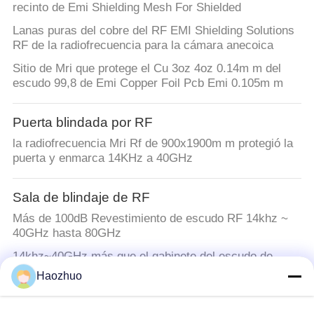
recinto de Emi Shielding Mesh For Shielded
Lanas puras del cobre del RF EMI Shielding Solutions
RF de la radiofrecuencia para la cámara anecoica
Sitio de Mri que protege el Cu 3oz 4oz 0.14m m del
escudo 99,8 de Emi Copper Foil Pcb Emi 0.105m m
Puerta blindada por RF
la radiofrecuencia Mri Rf de 900x1900m m protegió la
puerta y enmarca 14KHz a 40GHz
Sala de blindaje de RF
Más de 100dB Revestimiento de escudo RF 14khz ~
40GHz hasta 80GHz
14khz~40GHz más que el gabinete del escudo de
100dB Rf
Haozhuo
sitio modificado para requisitos particulares el proteger
de RF de la jaula de MRI Faraday