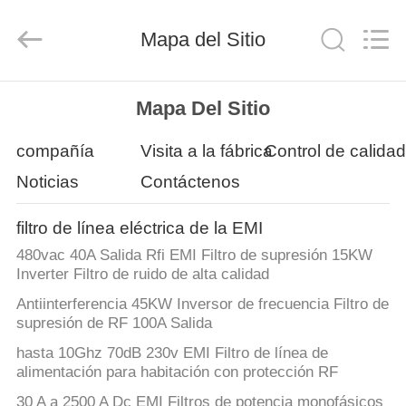
derlandse
ληνικά
日
Mapa del Sitio
本語
한국
दी
Türkçe
ndonesia
HOGAR
iếng Việt
فارسی
Mapa Del Sitio
Polski
PRODUCTOS
compañía
Visita a la fábrica
Control de calida
China
Noticias
Contáctenos
Bueno
Calidad
SOBRE
filtro
de
filtro de línea eléctrica de la EMI
línea
NOSOTROS
eléctrica
de
480vac 40A Salida Rfi EMI Filtro de supresión 15KW
la
Inverter Filtro de ruido de alta calidad
EMI
Supplier.
VISITA
Copyright
Antiinterferencia 45KW Inversor de frecuencia Filtro de
©
2021
A
supresión de RF 100A Salida
-
2026
LA
Changzhou
hasta 10Ghz 70dB 230v EMI Filtro de línea de
Haozhuo
alimentación para habitación con protección RF
Electronic
FÁBRICA
Co.,
Ltd..
30 A a 2500 A Dc EMI Filtros de potencia monofásicos
All