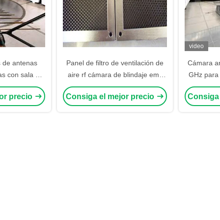
video
 de antenas
Panel de filtro de ventilación de
Cámara an
as con sala de
aire rf cámara de blindaje emc
GHz para 
sorbente de RF
cámara anécona emc
en entorn
or precio
Consiga el mejor precio
Consiga 