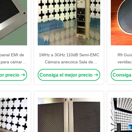
 panal EMI de
1MHz a 3GHz 110dB Semi-EMC
Rfi Guí
 para cámara
Cámara anecoica Sala de
ventilac
lindaje de rf
resonancia magnética
blindaje r
or precio
Consiga el mejor precio
Consiga 
Revestimiento de protección
de la 