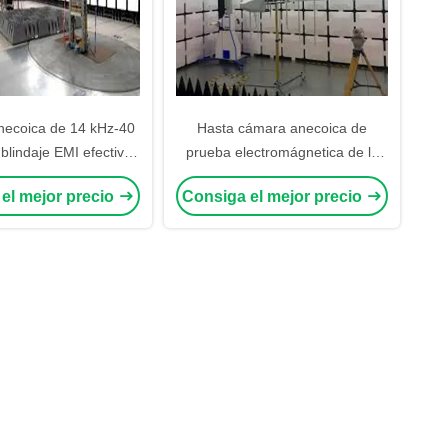
ecoica de 14 kHz-40
Hasta cámara anecoica de
blindaje EMI efectivo
prueba electromágnetica de la
os de amplio espectro
prueba de los amortiguadores de
el mejor precio
Consiga el mejor precio
40GHz Rf