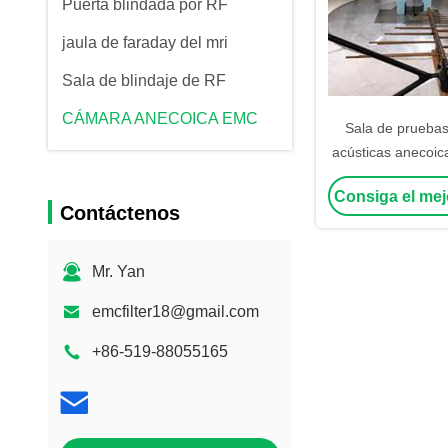
Puerta blindada por RF
jaula de faraday del mri
Sala de blindaje de RF
CÁMARA ANECOICA EMC
Sala de pruebas
acústicas anecoic
blindaje de RF ab
Consiga el mej
Contáctenos
Mr. Yan
emcfilter18@gmail.com
+86-519-88055165