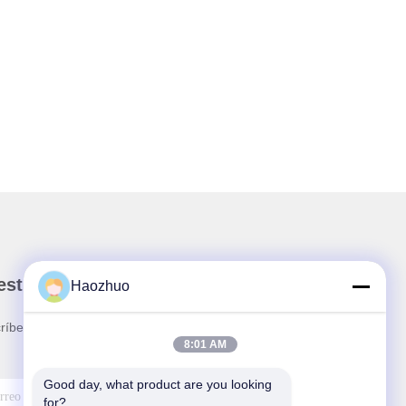
stro boletín
Haozhuo
ríbete a nuestro boletín para obtener descuentos y
8:01 AM
.
Good day, what product are you looking 
for?