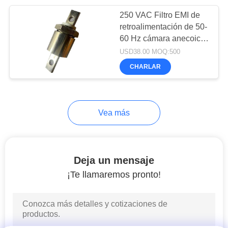
250 VAC Filtro EMI de
5
retroalimentación de 50-
Caja de protección
60 Hz cámara anecoica
de cámara blindada RF
USD38.00 MOQ:500
de RF
CHARLAR
Vea más
17
Puerta blindada por
Deja un mensaje
RF
¡Te llamaremos pronto!