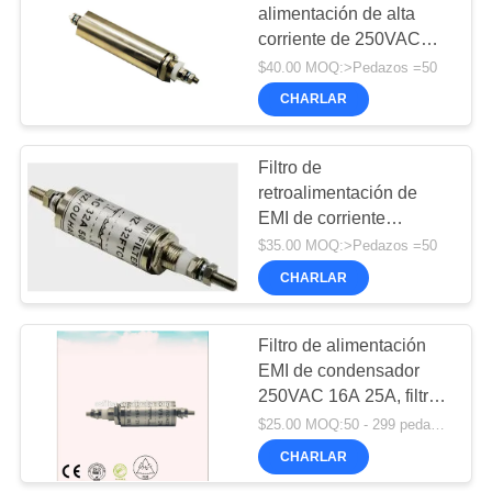
alimentación de alta
corriente de 250VAC
25
50A Emc para cámara
$40.00 MOQ:>Pedazos =50
anecoica de emc de
Protección por RF
CHARLAR
habitación protegida por
de papel de cobre
rf
Filtro de
retroalimentación de
EMI de corriente
continua CA
$35.00 MOQ:>Pedazos =50
condensador de línea
CHARLAR
9
eléctrica Filtro de ruido
Rohs Filtro
Apertura de aire de
Filtro de alimentación
EMI de condensador
panal de miel
250VAC 16A 25A, filtro
antiinterferencias, sala
$25.00 MOQ:50 - 299 pedazos
de blindaje RF y cámara
CHARLAR
anecoica EMC