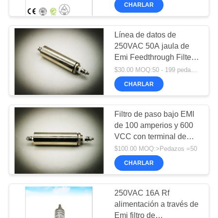
blindaje y cámara
CHARLAR
anécona emc
CONTROL
DE
Línea de datos de
19
250VAC 50A jaula de
CALIDAD
Emi Feedthrough Filter
Filtro de transmisión
Capacitor For Faraday
$30.00 MOQ:50 - 199 pedazos
EMI
CONTÁCTENOS
CHARLAR
NOTICIAS
Filtro de paso bajo EMI
de 100 amperios y 600
VCC con terminal de
MAPA
31
espárrago roscado para
$100.00 MOQ:>Pedazos =50
DEL
cámara anecoica EMC y
AMORTIGUADOR
CHARLAR
sala de blindaje RF
SITIO
DE LA PIRÁMIDE
250VAC 16A Rf
POLÍTICA
alimentación a través de
Emi filtro de