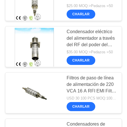
DE
alimentación a través de
$25.00 MOQ:>Pedazos =50
PRIVACIDAD
filtro de energía eléctrica
CHARLAR
para el blindaje de RF
18
Absorción de
Condensador eléctrico
del alimentador a través
azulejos de ferrita
del RF del poder del
vacío de 250VAC 25A
$35.00 MOQ:>Pedazos =50
para proteger de rf del
CHARLAR
mri
Filtros de paso de línea
36
de alimentación de 220
Presa de protección
VCA 16 A RFI EMI Filtro
de línea de datos
USD 30 100 PCS MOQ:100 PCS POR ORDEN
por RF
Blindaje de RF para
CHARLAR
sala de interferencias
electromagnéticas
cámara anecoica EMC
Condensadores de