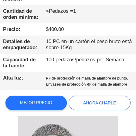
CONTROL
Cantidad de
>Pedazos =1
orden mínima:
DE
Precio:
$400.00
CALIDAD
Detalles de
10 PC en un cartón el peso bruto está
empaquetado:
sobre 15Kg
CONTÁCTENOS
Capacidad de
100 pedazos/pedazos por Semana
la fuente:
NOTICIAS
Alta luz:
,
RF de protección de malla de alambre de punto
Envases de protección RF de malla de alambre
MAPA
DEL
MEJOR PRECIO
AHORA CHARLE
SITIO
POLÍTICA