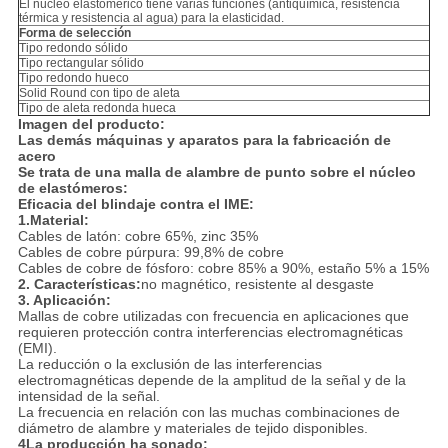
El núcleo elastomérico tiene varias funciones (antiquímica, resistencia
térmica y resistencia al agua) para la elasticidad.
Forma de selección
Tipo redondo sólido
Tipo rectangular sólido
Tipo redondo hueco
Solid Round con tipo de aleta
Tipo de aleta redonda hueca
Imagen del producto:
Las demás máquinas y aparatos para la fabricación de
acero
Se trata de una malla de alambre de punto sobre el núcleo
de elastómeros:
Eficacia del blindaje contra el IME:
1.Material:
Cables de latón: cobre 65%, zinc 35%
Cables de cobre púrpura: 99,8% de cobre
Cables de cobre de fósforo: cobre 85% a 90%, estaño 5% a 15%
2. Características:
no magnético, resistente al desgaste
3. Aplicación:
Mallas de cobre utilizadas con frecuencia en aplicaciones que
requieren protección contra interferencias electromagnéticas
(EMI).
La reducción o la exclusión de las interferencias
electromagnéticas depende de la amplitud de la señal y de la
intensidad de la señal.
La frecuencia en relación con las muchas combinaciones de
diámetro de alambre y materiales de tejido disponibles.
4La producción ha sonado: