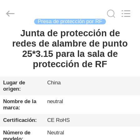
2026
Changzhou
Haozhuo
Electronic
Co.,
Ltd..
Presa de protección por RF
All
Rights
Junta de protección de
HOGAR
Reserved.
redes de alambre de punto
PRODUCTOS
25*3.15 para la sala de
protección de RF
SOBRE
NOSOTROS
Lugar de
China
origen:
VISITA
Nombre de la
neutral
marca:
A
Certificación:
CE RoHS
LA
FÁBRICA
Número de
Neutral
modelo: