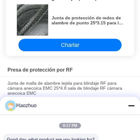
Junta de protección de redes de
alambre de punto 25*3.15 para la
sala de protección de RF
Charlar
Presa de protección por RF
Junta de malla de alambre tejida para blindaje RF para
cámara anecoica EMC 25*4.8 sala de blindaje RF cámara
anecoica EMC
Haozhuo
Filtro pasivo de paso bajo de RF Emi Diseño de filtro de línea
de 3 fases Dc Filtro de ruido 1A-1000A
Banda de dedos de BeCu personalizada para la cámara de
9:17 PM
protección RF en la cámara de resonancia magnética en la
sala de protección RF
Good day, what product are you looking for?