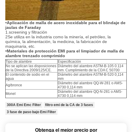
•Aplicación de malla de acero inoxidable para el blindaje de
jaulas de Faraday
1.screening y filtración
2Se utiliza en la industria como la minería, el petróleo, la
química, la alimentación, la medicina, la fabricación de
maquinaria, etc.
•Materiales de protección EMI para el limpiador de malla de
alambre trenzado comprimido
Tipo de alambre
Especificación
No se aplican las disposiciones
Diámetro del alambre ASTM-B-105 0.114
de la Directiva 2009/125/CE.
mm. Cumplimiento de la CDA C 50700
El contenido de sodio en el
Diámetro del alambre ASTM-B-520 0,114
agua
mm
Diámetro del alambre QQ-W-281 o AMS-
Ag/bronce
4730 0,114 mm
Diámetro del alambre QQ-N-281 o AMS-
Monel
4730 0,114 mm
300A Emi Emc Filter
filtro emi de la CA de 3 fases
3 fase de paso bajo Emi Filter
Obtenga el mejor precio por