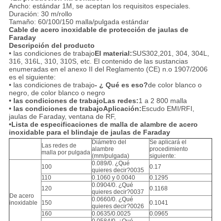
Ancho: estándar 1M, se aceptan los requisitos especiales.
Duración: 30 m/rollo
Tamaño: 60/100/150 malla/pulgada estándar
Cable de acero inoxidable de protección de jaulas de
Faraday
Descripción del producto
• las condiciones de trabajo
El material:
SUS302,201, 304, 304L,
316, 316L, 310, 310S, etc. El contenido de las sustancias
enumeradas en el anexo II del Reglamento (CE) n.o 1907/2006
es el siguiente:
• las condiciones de trabajo
- ¿ Qué es eso?
de color blanco o
negro, de color blanco o negro
• las condiciones de trabajo
Las redes:
1 a 2 800 malla
• las condiciones de trabajo
Aplicación:
Escudo EMI/RFI,
jaulas de Faraday, ventana de RF,
•Lista de especificaciones de malla de alambre de acero
inoxidable para el blindaje de jaulas de Faraday
Diámetro del
Se aplicará el
Las redes de
alambre
procedimiento
malla por pulgada
(mm/pulgada)
siguiente:
0.089/0. ¿Qué
100
0.17
quieres decir?0035
110
0.1060 y 0.0040
0.1295
0.0904/0. ¿Qué
120
0.1168
quieres decir?0037
De acero
0.0660/0. ¿Qué
inoxidable
150
0.1041
quieres decir?0026
160
0.0635/0.0025
0.0965