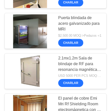
40GHz
CHARLAR
CONTROL
DE
Puerta blindada de
acero galvanizado para
CALIDAD
MRI
$2,500.00 MOQ:>Pedazos =1
CONTÁCTENOS
CHARLAR
NOTICIAS
2.1mx1.2m Sala de
blindaje de RF para
resonancia magnética
MAPA
Puertas blindadas de
USD 5000 PER PCS MOQ:1 PCS
DEL
RF de radiofrecuencia
CHARLAR
cámara anecoica de alta
SITIO
calidad sala de blindaje
de RF
El panel de cobre Emi
PRIVACY
Mri Rf Shielding Room
electromágnetica con la