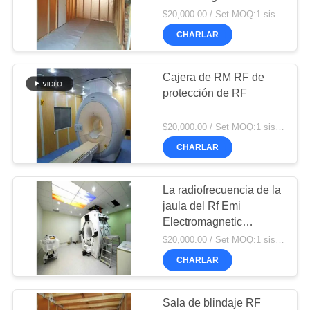
POLICY
puerta y las cajas
$20,000.00 / Set MOQ:1 sistema
CHARLAR
Cajera de RM RF de
protección de RF
$20,000.00 / Set MOQ:1 sistema
CHARLAR
La radiofrecuencia de la
jaula del Rf Emi
Electromagnetic
Shielding Mri Faraday
$20,000.00 / Set MOQ:1 sistema
protegió
CHARLAR
Sala de blindaje RF