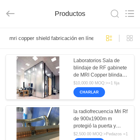
derlandse
ληνικά
日
Productos
本語
한국
दी
Türkçe
ndonesia
HOGAR
iếng Việt
فارسی
mri copper shield fabricación en línea
Polski
PRODUCTOS
Laboratorios Sala de
China
Bueno
blindaje de RF gabinete
Calidad
SOBRE
Sala
de MRI Copper blindaje
de
blindaje
NOSOTROS
de 14KHz a 40GHz sala
de
$10,000.00 MOQ:>=1 fija
RF
de blindaje de RF EMC
Supplier.
CHARLAR
Copyright
cámara anecoica
©
VISITA
2021
-
2026
A
la radiofrecuencia Mri Rf
Changzhou
Haozhuo
de 900x1900m m
LA
Electronic
Co.,
protegió la puerta y
Ltd..
FÁBRICA
All
enmarca 14KHz a
$2,500.00 MOQ:>Pedazos =1
Rights
Reserved.