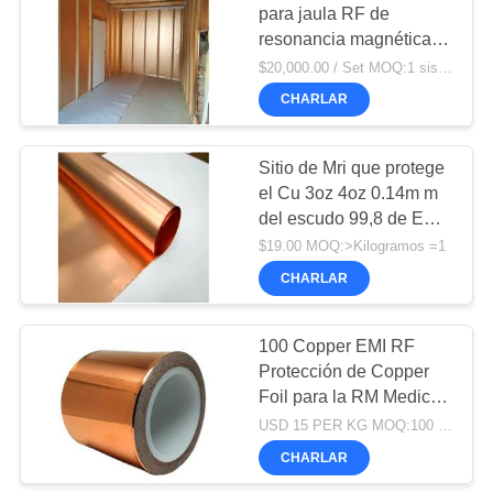
para jaula RF de
resonancia magnética
para máquina de
$20,000.00 / Set MOQ:1 sistema
resonancia magnética
CHARLAR
de 2.0T cámara EMC
Sitio de Mri que protege
el Cu 3oz 4oz 0.14m m
del escudo 99,8 de Emi
Copper Foil Pcb Emi
$19.00 MOQ:>Kilogramos =1
0.105m m
CHARLAR
100 Copper EMI RF
Protección de Copper
Foil para la RM Medical
RF Salón de protección
USD 15 PER KG MOQ:100 KILOGRAMOS POR ORDEN
1370MM
CHARLAR