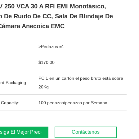
V 250 VCA 30 A RFI EMI Monofásico,
ro De Ruido De CC, Sala De Blindaje De
Cámara Anecoica EMC
>Pedazos =1
$170.00
PC 1 en un cartón el peso bruto está sobre
rd Packaging:
20Kg
 Capacity:
100 pedazos/pedazos por Semana
iga El Mejor Precio
Contáctenos