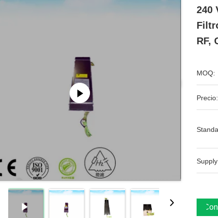
240 
Filt
RF, 
MOQ:
Precio:
Standa
Supply
Cons