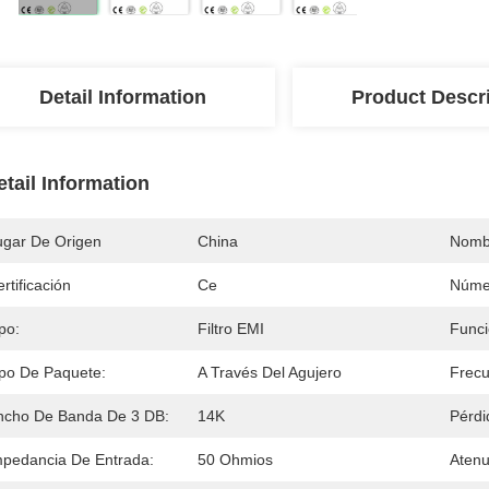
Detail Information
Product Descr
etail Information
ugar De Origen
China
Nomb
rtificación
Ce
Núme
po:
Filtro EMI
Funci
ipo De Paquete:
A Través Del Agujero
Frecu
ncho De Banda De 3 DB:
14K
Pérdi
mpedancia De Entrada:
50 Ohmios
Atenu