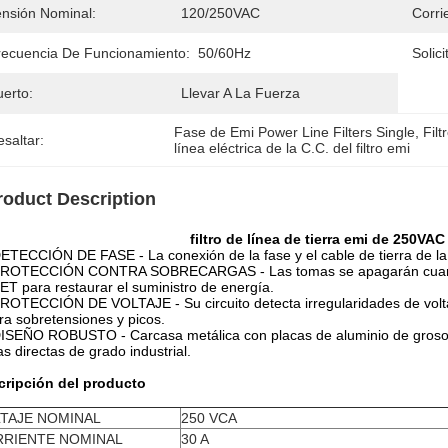
ensión Nominal:
120/250VAC
Corri
recuencia De Funcionamiento:
50/60Hz
Solici
uerto:
Llevar A La Fuerza
Fase de Emi Power Line Filters Single
, 
Filt
saltar:
línea eléctrica de la C.C. del filtro emi
roduct Description
filtro de línea de tierra emi de 250VA
ETECCIÓN DE FASE - La conexión de la fase y el cable de tierra de l
ROTECCIÓN CONTRA SOBRECARGAS - Las tomas se apagarán cuando la 
T para restaurar el suministro de energía.
ROTECCIÓN DE VOLTAJE - Su circuito detecta irregularidades de voltaj
ra sobretensiones y picos.
ISEÑO ROBUSTO - Carcasa metálica con placas de aluminio de grosor, v
s directas de grado industrial.
cripción del producto
TAJE NOMINAL
250 VCA
RIENTE NOMINAL
30 A