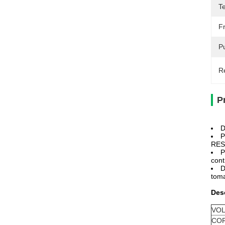
T
F
P
Re
P
D
P
RESE
P
cont
D
toma
Des
VOL
COR