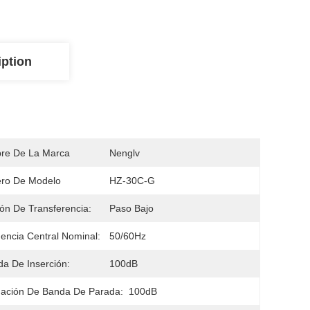
iption
re De La Marca
Nenglv
ro De Modelo
HZ-30C-G
ón De Transferencia:
Paso Bajo
encia Central Nominal:
50/60Hz
da De Inserción:
100dB
ación De Banda De Parada:
100dB