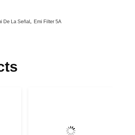
mi De La Señal
,
Emi Filter 5A
cts