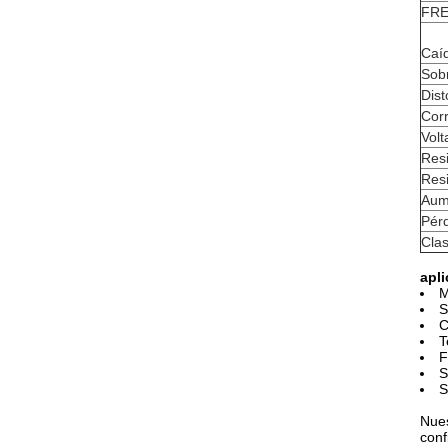
FRE
Caíd
Sob
Dist
Corr
Volt
Resi
Resi
Aum
Pérd
Clas
apli
S
C
T
F
S
S
Nues
conf