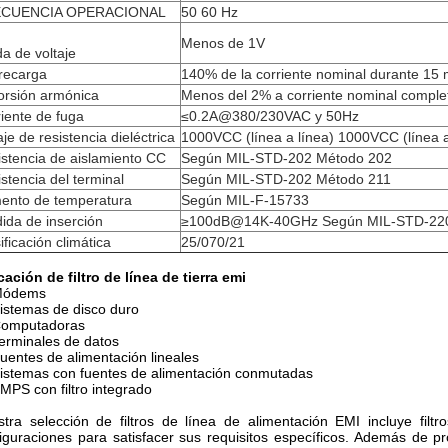
CUENCIA OPERACIONAL
50 60 Hz
Menos de 1V
a de voltaje
recarga
140% de la corriente nominal durante 15 
orsión armónica
Menos del 2% a corriente nominal comple
iente de fuga
≤0.2A@380/230VAC y 50Hz
aje de resistencia dieléctrica
1000VCC (línea a línea) 1000VCC (línea 
stencia de aislamiento CC
Según MIL-STD-202 Método 202
stencia del terminal
Según MIL-STD-202 Método 211
ento de temperatura
Según MIL-F-15733
ida de inserción
≥100dB@14K-40GHz Según MIL-STD-220A,
ificación climática
25/070/21
cación de filtro de línea de tierra emi
Módems
istemas de disco duro
omputadoras
erminales de datos
uentes de alimentación lineales
istemas con fuentes de alimentación conmutadas
MPS con filtro integrado
tra selección de filtros de línea de alimentación EMI incluye filt
iguraciones para satisfacer sus requisitos específicos. Además de 