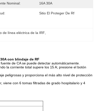
ente Nominal:
16A 30A
tud:
Sitio El Proteger De Rf
ro de línea eléctrica de la IRF
, 
C 30A con blindaje de RF
a fuente de CA se puede detectar automáticamente.
corriente total supere los 15 A; presione el botón
e peligrosas y proporciona el más alto nivel de protección
iene con 6 tomas filtradas de grado hospitalario y 4