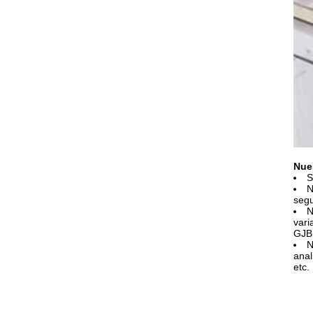
Nue
S
N
seg
N
vari
GJB1
N
anal
etc.