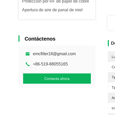
Protección por RF de papel de cobre
Apertura de aire de panal de miel
Contáctenos
D
emcfilter18@gmail.com
L
+86-519-88055165
Ce
Ti
Contacta ahora
T
A
I