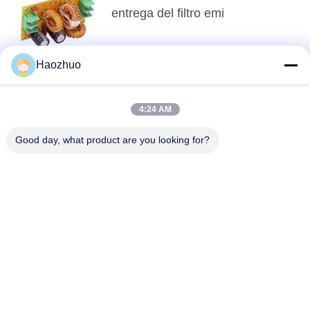
entrega del filtro emi
Haozhuo
arriba
4:24 AM
Good day, what product are you looking for?
Categorías Populares
Todos
Sala De Blindaje De 
CÁMARA 
RF
ANECOICA EMC
Jaula De Faraday 
Caja De Protección 
Del Mri
De RF
Filtro De Línea 
Filtros De Líneas 
Eléctrica De La EMI
De Señal