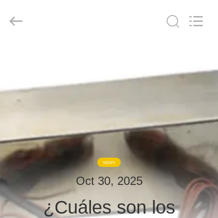
derlandse
ληνικά
日
本語
한국
दी
Türkçe
ndonesia
HOGAR
iếng Việt
فارسی
Polski
PRODUCTOS
China
Bueno
Calidad
SOBRE
Sala
de
blindaje
NOSOTROS
de
RF
Supplier.
Copyright
©
VISITA
2021
NEWS
-
2026
A
Changzhou
Oct 30, 2025
Haozhuo
LA
Electronic
Co.,
Ltd..
¿Cuáles son los
FÁBRICA
All
Rights
Reserved.