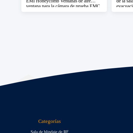
EMI Honeycomb Ventanas de aire
de la sal
ventana para la cámara de prueba EMC
evacuaci
Emi filtro de aire
Categorías
Sala de blindaje de RF