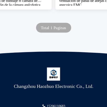
a de blindaje rf cámara de
ventilación de panal de abejas 
ón de la cámara anécdotica
anecoica EMC
Total 1 Paginas
Changzhou Haozhuo Electronic Co., Ltd.
15206110683