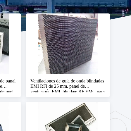
de panal
Ventilaciones de guía de onda blindadas
le
EMI RFI de 25 mm, panel de
 de miel
ventilación EMI, blindaje RF EMC para
cona emc
salas de resonancia magnética, sala de
blindaje RF, cámara anecoica EMC