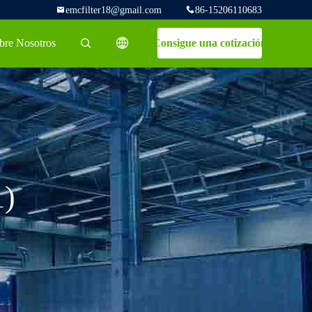
emcfilter18@gmail.com
86-15206110683
bre Nosotros
Consigue una cotización
描述
1)