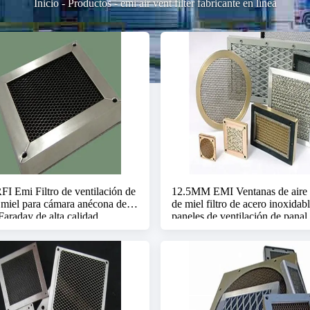
Inicio
-
Productos
-
emi air vent filter fabricante en línea
I Emi Filtro de ventilación de
12.5MM EMI Ventanas de aire 
 miel para cámara anécona de la
de miel filtro de acero inoxidab
Faraday de alta calidad
paneles de ventilación de panal
sala de blindaje rf cámara ané