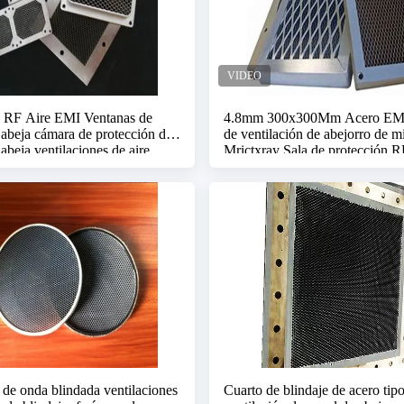
 RF Aire EMI Ventanas de
4.8mm 300x300Mm Acero EMI
 abeja cámara de protección de
de ventilación de abejorro de m
abeja ventilaciones de aire
Mrictxray Sala de protección 
de EMC cámara anecoica
 de onda blindada ventilaciones
Cuarto de blindaje de acero tipo