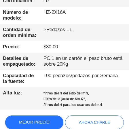
Certificación:
ce
CONTROL
Número de
HZ-2X16A
modelo:
DE
CALIDAD
Cantidad de
>Pedazos =1
orden mínima:
Precio:
$80.00
CONTÁCTENOS
Detalles de
PC 1 en un cartón el peso bruto está
empaquetado:
sobre 20Kg
NOTICIAS
Capacidad de
100 pedazos/pedazos por Semana
la fuente:
MAPA
DEL
Alta luz:
,
filtros del rf del sitio del mri
,
Filtro de la jaula de Mri Rf
SITIO
filtros del rf para los cuartos del mri
POLÍTICA
MEJOR PRECIO
AHORA CHARLE