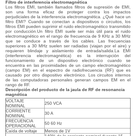
Filtro de interferencia electromagnética
Los filtros EMI, también llamados filtros de supresión de EMI,
son una forma eficaz de proteger contra los impactos
perjudiciales de la interferencia electromagnética. ¿Qué hace un
filtro EMI? Cuando se conectan a dispositivos o circuitos, los
filtros EMI pueden suprimir el ruido electromagnético transmitido
por conducción.Un filtro EMI suele ser más útil para el ruido
electromagnético en el rango de frecuencia de 9 KHz a 30 MHz
que se conduce a través de los cables. Las frecuencias
superiores a 30 MHz suelen ser radiadas (viajan por el aire) y
requieren blindaje y aislamiento de entrada/salida.La EMI
(interferencia electromagnética) es la interrupción del
funcionamiento de un dispositivo electrónico cuando se
encuentra en las proximidades de un campo electromagnético
(campo EM) en el espectro de radiofrecuencia (RF) que es
causado por otro dispositivo electrónico. Los circuitos internos
de las computadoras personales generan campos EM en el
rango de RF.
Descripción del producto de la jaula de RF de resonancia
magnética
VOLTAJE
250 VCA
NOMINAL
CORRIENTE
30 A
NOMINAL
FRECUENCIA
50 60 Hz
OPERACIONAL
Caída de voltaje
Menos de 1V