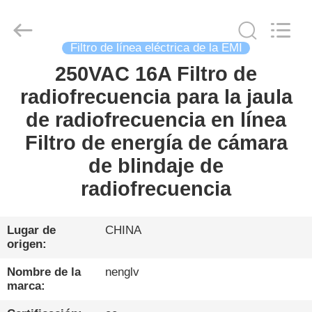
2026
Changzhou
Haozhuo
Electronic
Co.,
Ltd..
Filtro de línea eléctrica de la EMI
All
Rights
250VAC 16A Filtro de
HOGAR
Reserved.
radiofrecuencia para la jaula
PRODUCTOS
de radiofrecuencia en línea
Filtro de energía de cámara
SOBRE
de blindaje de
NOSOTROS
radiofrecuencia
VISITA
Lugar de
CHINA
origen:
A
LA
Nombre de la
nenglv
marca:
FÁBRICA