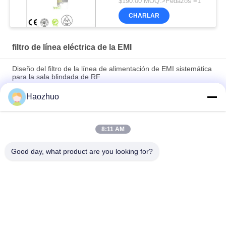
$190.00 MOQ:>Pedazos =1
protección de la cámara
CHARLAR
de protección de la
cámara de protección de
la cámara de protección
filtro de línea eléctrica de la EMI
de la cámara de
Diseño del filtro de la línea de alimentación de EMI sistemática
protección de la cámara
para la sala blindada de RF
de protección de la
cámara de protección
Haozhuo
1p 50 60 Hz 16a 220v Rfi Ac Emi Línea eléctrica Diseño del
filtro Dc Línea filtro rf cámara de blindaje emc cámara
anecoica
8:11 AM
70A 500VAC EMC EMI Soluciones de filtros de líneas eléctricas
Sumición de ruido eléctrico de alta calidad
Good day, what product are you looking for?
Categorías Populares
Todos
Sala De Blindaje De 
CÁMARA 
RF
ANECOICA EMC