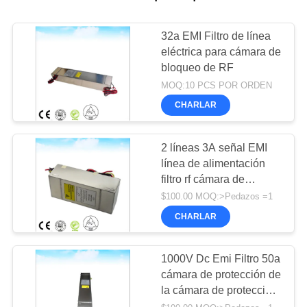
32a EMI Filtro de línea
eléctrica para cámara de
bloqueo de RF
MOQ:10 PCS POR ORDEN
CHARLAR
2 líneas 3A señal EMI
línea de alimentación
filtro rf cámara de
blindaje cámara EMC
$100.00 MOQ:>Pedazos =1
CHARLAR
1000V Dc Emi Filtro 50a
cámara de protección de
la cámara de protección
de la cámara de