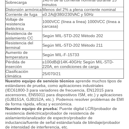
140% de la corriente nominal durante 15
Sobrecarga
minutos
Distorsión armónica
Menos del 2% a plena corriente nominal
Corriente de fuga
≤0.2A@380/230VAC y 50Hz
Voltaje de
1000VCC (línea a línea) 1000VCC (línea a
resistencia
carcasa)
dieléctrica
Resistencia de
Según MIL-STD-202 Método 202
aislamiento CC
Resistencia del
Según MIL-STD-202 Método 211
terminal
Aumento de
Según MIL-F-15733
temperatura
Pérdida de
≥100dB@14K-40GHz Según MIL-STD-
inserción
220A, en condiciones de carga
Clasificación
25/070/21
climática
Nuestro equipo de servicio técnico
aprende muchos tipos de
estándares de prueba, como aplicaciones industriales
(IEC61800-3 para variadores de frecuencia, EN12015 para
ascensores, EN55011 para dispositivos ISM, etc.) y aplicaciones
(GJB151A, GJB152A, etc.). Podemos resolver problemas de EMI
de forma rápida, eficaz y económica.
Nuestro equipo de prueba:
Puente digital LCR/probador de
resistencia dieléctrica/probador de resistencia de
aislamiento/analizador de espectro/probador de
inductancia/fuente de señal estándar/sala de blindaje/probador
de intensidad de interferencia, etc.