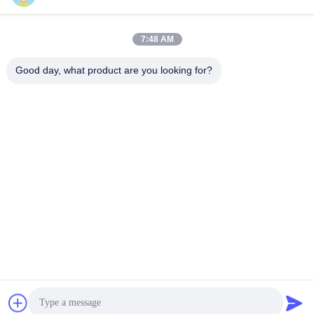
December 27, 2025
January 27, 2026
7:48 AM
Good day, what product are you looking for?
00:18
00:18
Probador 14KHz 40GHz del sitio
Filtro EMI 25A Reducción de ruido
EMC EMI del blindaje de 100dB RF
hasta 1GHz
Sitio El Proteger De Rf
Filtro De Línea Eléctrica EMI
December 27, 2025
December 27, 2025
00:12
00:18
Fingerstock de blindaje RF para
Soluciones de blindaje EMC de
puertas
espuma absorbente de radar
Presa De Protección Por RF
AMORTIGUADOR DE LA
PIRÁMIDE
January 27, 2026
December 27, 2025