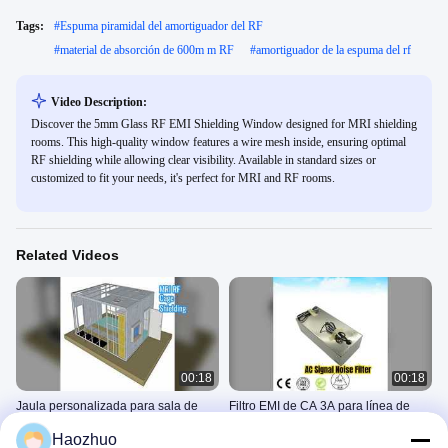
Tags:
#
Espuma piramidal del amortiguador del RF
#
material de absorción de 600m m RF
#
amortiguador de la espuma del rf
Video Description:
Discover the 5mm Glass RF EMI Shielding Window designed for MRI shielding
rooms. This high-quality window features a wire mesh inside, ensuring optimal
RF shielding while allowing clear visibility. Available in standard sizes or
customized to fit your needs, it's perfect for MRI and RF rooms.
Related Videos
00:18
00:18
Jaula personalizada para sala de
Filtro EMI de CA 3A para línea de
blindaje de RF para resonancia
señal de aire acondicionado
Haozhuo
magnética
Sitio El Proteger De Rf
Filtros De Líneas De Señal