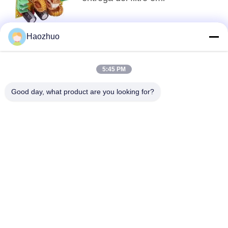
Haozhuo
arriba
5:45 PM
Good day, what product are you looking for?
Categorías Populares
Todos
Sala De Blindaje De 
CÁMARA 
RF
ANECOICA EMC
Jaula De Faraday 
Caja De Protección 
Del Mri
De RF
Filtro De Línea 
Filtros De Líneas 
Eléctrica De La EMI
De Señal