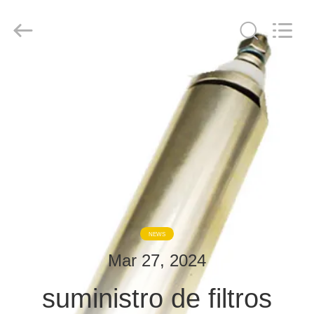
derlandse
ληνικά
日
本語
한국
दी
Türkçe
ndonesia
HOGAR
iếng Việt
فارسی
Polski
PRODUCTOS
China
Bueno
Calidad
SOBRE
Sala
de
blindaje
NOSOTROS
de
RF
Supplier.
Copyright
©
VISITA
2021
NEWS
-
2026
A
Changzhou
Mar 27, 2024
Haozhuo
LA
Electronic
Co.,
Ltd..
suministro de filtros
FÁBRICA
All
Rights
Reserved.