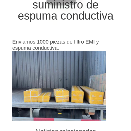
suministro de
CONTROL
espuma conductiva
DE
CALIDAD
Enviamos 1000 piezas de filtro EMI y
espuma conductiva.
CONTÁCTENOS
NOTICIAS
MAPA
DEL
SITIO
POLÍTICA