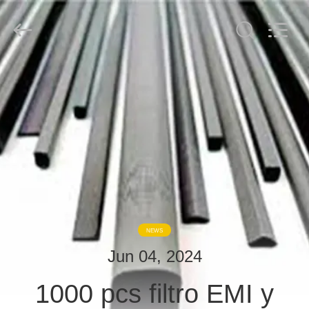
derlandse
ληνικά
日
本語
한국
दी
Türkçe
ndonesia
HOGAR
iếng Việt
فارسی
Polski
PRODUCTOS
China
Bueno
Calidad
SOBRE
Sala
de
blindaje
NOSOTROS
de
RF
Supplier.
Copyright
©
VISITA
2021
NEWS
-
2026
A
Changzhou
Jun 04, 2024
Haozhuo
LA
Electronic
Co.,
Ltd..
1000 pcs filtro EMI y
FÁBRICA
All
Rights
Reserved.