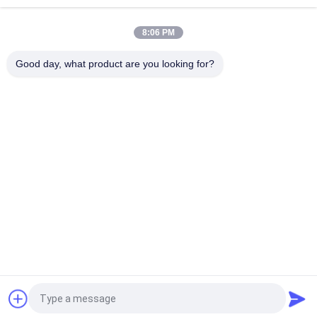
arriba
8:06 PM
Good day, what product are you looking for?
Categorías Populares
Todos
Sala De Blindaje De 
CÁMARA 
RF
ANECOICA EMC
Jaula De Faraday 
Caja De Protección 
Del Mri
De RF
Filtro De Línea 
Filtros De Líneas 
Eléctrica De La EMI
De Señal
Filtro De 
Puerta Blindada Por 
Transmisión EMI
RF
Ahora Charle