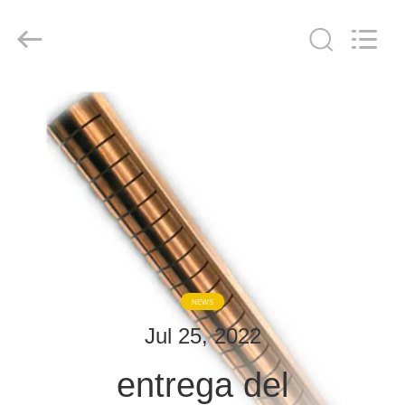
derlandse
ληνικά
日
本語
한국
दी
Türkçe
ndonesia
HOGAR
iếng Việt
فارسی
Polski
PRODUCTOS
China
Bueno
Calidad
SOBRE
Sala
de
blindaje
NOSOTROS
de
RF
Supplier.
Copyright
©
VISITA
2021
NEWS
-
2026
A
Changzhou
Jul 25, 2022
Haozhuo
LA
Electronic
Co.,
Ltd..
entrega del
FÁBRICA
All
Rights
Reserved.