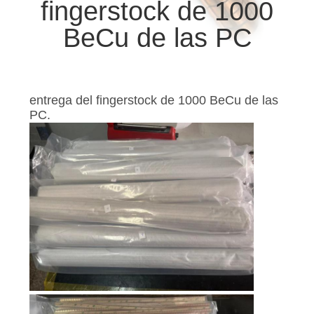
fingerstock de 1000
CONTROL
BeCu de las PC
DE
CALIDAD
entrega del fingerstock de 1000 BeCu de las
PC.
CONTÁCTENOS
NOTICIAS
MAPA
DEL
SITIO
POLÍTICA